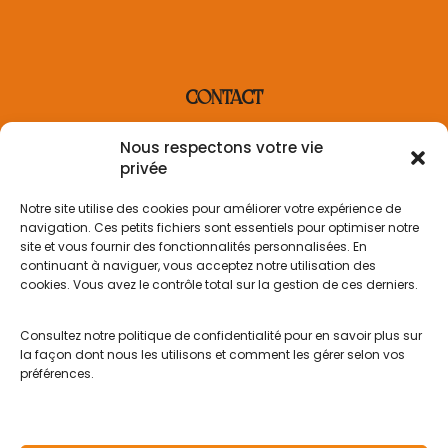
CONTACT
contact@villaderosa.com
Nous respectons votre vie
+33 6 31 48 36 87
privée
INFORMATION
Notre site utilise des cookies pour améliorer votre expérience de
navigation. Ces petits fichiers sont essentiels pour optimiser notre
Informations sur la livraison
site et vous fournir des fonctionnalités personnalisées. En
Politique de retour
continuant à naviguer, vous acceptez notre utilisation des
Politique de confidentialité
cookies. Vous avez le contrôle total sur la gestion de ces derniers.
Mentions légales
Conditions générales de vente
Contact
Consultez notre politique de confidentialité pour en savoir plus sur
la façon dont nous les utilisons et comment les gérer selon vos
MON COMPTE
préférences.
Mon compte
Historique des commandes