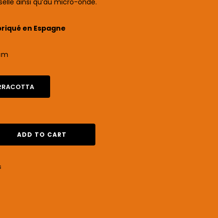
selle ainsi qu’au micro-onde.
riqué en Espagne
 cm
RRACOTTA
ADD TO CART
s