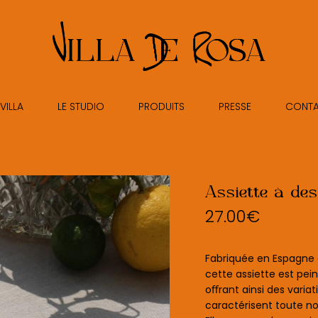
VILLA
LE STUDIO
PRODUITS
PRESSE
CONT
Assiette à de
27.00
€
Fabriquée en Espagne a
cette assiette est pein
oﬀrant ainsi des variat
caractérisent toute n