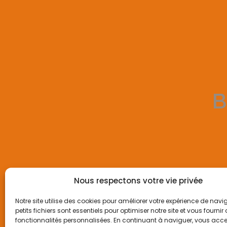
B
Nous respectons votre vie privée
Notre site utilise des cookies pour améliorer votre expérience de navi
CONTACT
petits fichiers sont essentiels pour optimiser notre site et vous fournir
fonctionnalités personnalisées. En continuant à naviguer, vous acce