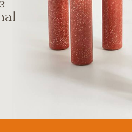
e
nal