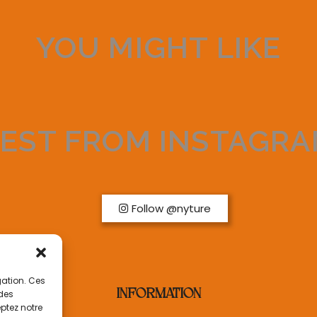
YOU MIGHT LIKE
EST FROM INSTAGR
Follow @nyture
gation. Ces
INFORMATION
 des
ptez notre